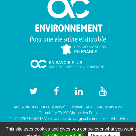
AC ENVIRONNEMENT (Savoie) - Cabinet -SAS - 1640, avenue de
Chambéry 73190 Challes les Eaux
Tél. 04-79-71-46-21 - Votre cabinet de
diagnostic immobilier Albertville
(SAVOIE)
This site uses cookies and gives you control over what you want 
Copyright © 2026 |
Mentions légales |
Plan du site
|
activate
✓ OK, accept all
Personalize